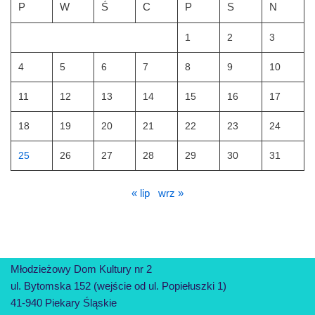
P
W
Ś
C
P
S
N
1
2
3
4
5
6
7
8
9
10
11
12
13
14
15
16
17
18
19
20
21
22
23
24
25
26
27
28
29
30
31
« lip
wrz »
Młodzieżowy Dom Kultury nr 2
ul. Bytomska 152 (wejście od ul. Popiełuszki 1)
41-940 Piekary Śląskie