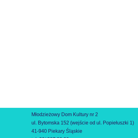
Młodzieżowy Dom Kultury nr 2
ul. Bytomska 152 (wejście od ul. Popiełuszki 1)
41-940 Piekary Śląskie