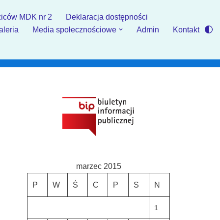
iców MDK nr 2
Deklaracja dostępności
aleria
Media społecznościowe
Admin
Kontakt
marzec 2015
P
W
Ś
C
P
S
N
1