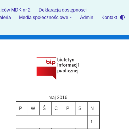
iców MDK nr 2
Deklaracja dostępności
aleria
Media społecznościowe
Admin
Kontakt
maj 2016
P
W
Ś
C
P
S
N
1