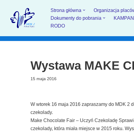
Strona główna
Organizacja placó
Przejdź
Dokumenty do pobrania
KAMPANIA
do
RODO
treści
Wystawa MAKE C
15 maja 2016
W wtorek 16 maja 2016 zapraszamy do MDK 2 do 
czekolady.
Make Chocolate Fair – Uczyń Czekoladę Sprawie
czekolady, która miała miejsce w 2015 roku. Wy