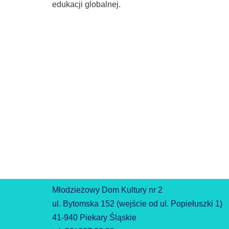
edukacji globalnej.
Młodzieżowy Dom Kultury nr 2
ul. Bytomska 152 (wejście od ul. Popiełuszki 1)
41-940 Piekary Śląskie