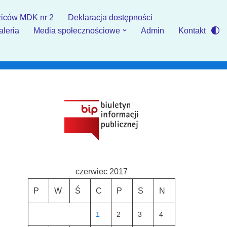
iców MDK nr 2
Deklaracja dostępności
aleria
Media społecznościowe
Admin
Kontakt
czerwiec 2017
P
W
Ś
C
P
S
N
1
2
3
4