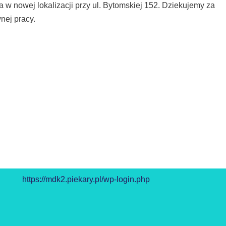
w nowej lokalizacji przy ul. Bytomskiej 152. Dziekujemy za
nej pracy.
https://mdk2.piekary.pl/wp-login.php