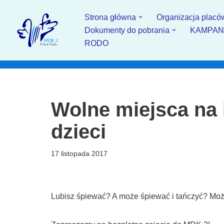
Strona główna
Organizacja placó
Przejdź
Dokumenty do pobrania
KAMPANIA
do
RODO
treści
Wolne miejsca na 
dzieci
17 listopada 2017
Lubisz śpiewać? A może śpiewać i tańczyć? Może