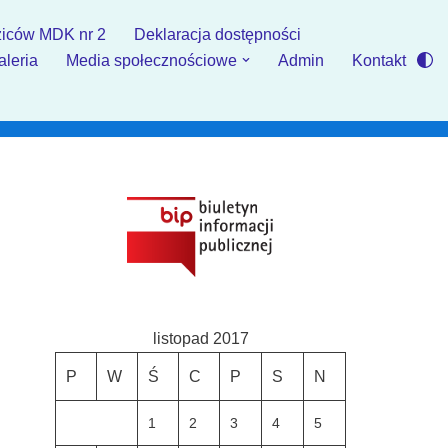
iców MDK nr 2
Deklaracja dostępności
aleria
Media społecznościowe
Admin
Kontakt
listopad 2017
P
W
Ś
C
P
S
N
1
2
3
4
5