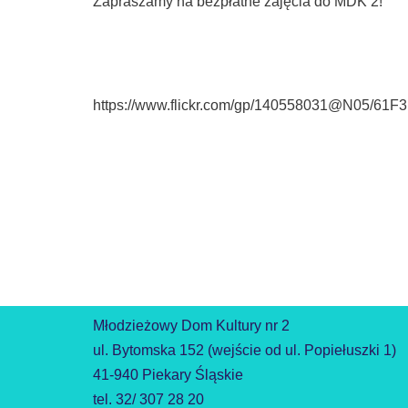
Zapraszamy na bezpłatne zajęcia do MDK 2!
https://www.flickr.com/gp/140558031@N05/61F
Młodzieżowy Dom Kultury nr 2
ul. Bytomska 152 (wejście od ul. Popiełuszki 1)
41-940 Piekary Śląskie
tel. 32/ 307 28 20