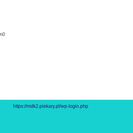
3n0
https://mdk2.piekary.pl/wp-login.php