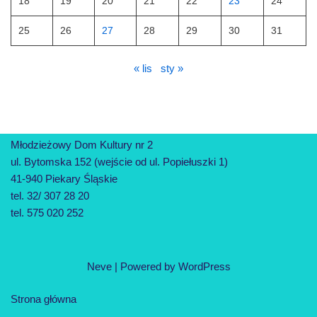
18
19
20
21
22
23
24
25
26
27
28
29
30
31
« lis
sty »
Młodzieżowy Dom Kultury nr 2
ul. Bytomska 152 (wejście od ul. Popiełuszki 1)
41-940 Piekary Śląskie
tel. 32/ 307 28 20
tel. 575 020 252
Neve
| Powered by
WordPress
Strona główna