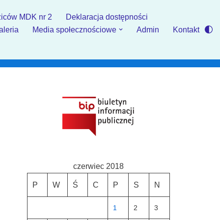
iców MDK nr 2
Deklaracja dostępności
aleria
Media społecznościowe
Admin
Kontakt
czerwiec 2018
P
W
Ś
C
P
S
N
1
2
3