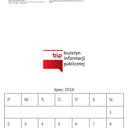
lipiec 2018
P
W
Ś
C
P
S
N
1
2
3
4
5
6
7
8