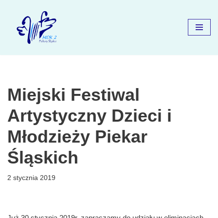
Przejdź
do
treści
Miejski Festiwal
Artystyczny Dzieci i
Młodzieży Piekar
Śląskich
2 stycznia 2019
Już 30 stycznia 2019r. zapraszamy do udziału w eliminacjach