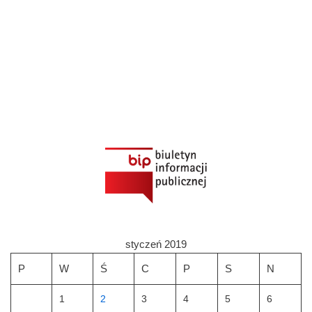
styczeń 2019
P
W
Ś
C
P
S
N
1
2
3
4
5
6