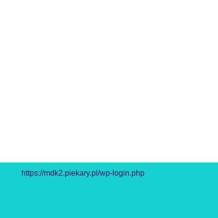
https://mdk2.piekary.pl/wp-login.php