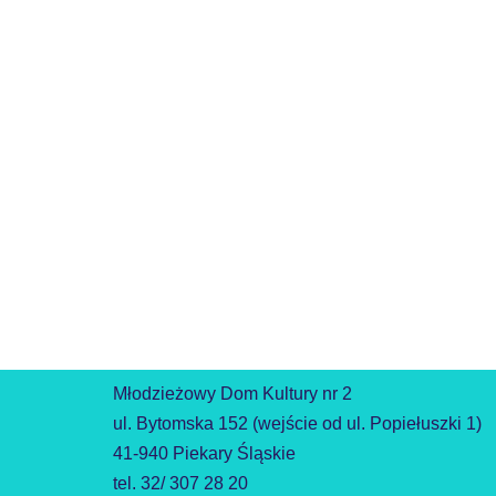
Młodzieżowy Dom Kultury nr 2
ul. Bytomska 152 (wejście od ul. Popiełuszki 1)
41-940 Piekary Śląskie
tel. 32/ 307 28 20