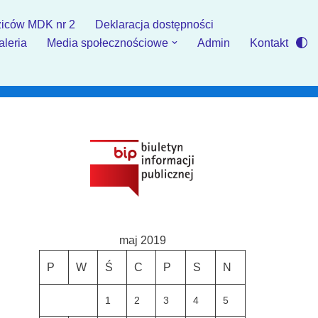
iców MDK nr 2
Deklaracja dostępności
aleria
Media społecznościowe
Admin
Kontakt
maj 2019
P
W
Ś
C
P
S
N
1
2
3
4
5