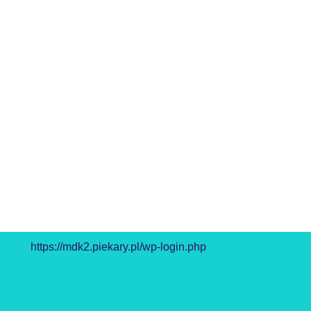
https://mdk2.piekary.pl/wp-login.php