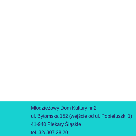
Młodzieżowy Dom Kultury nr 2
ul. Bytomska 152 (wejście od ul. Popiełuszki 1)
41-940 Piekary Śląskie
tel. 32/ 307 28 20