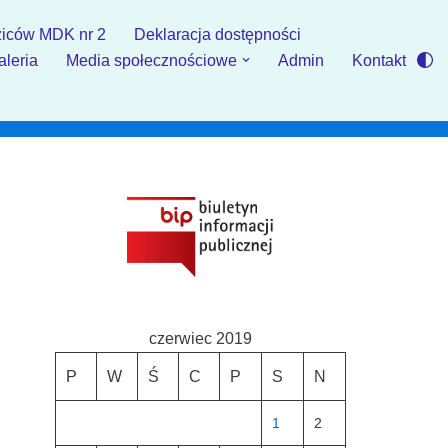
iców MDK nr 2
Deklaracja dostępności
aleria
Media społecznościowe
Admin
Kontakt
czerwiec 2019
P
W
Ś
C
P
S
N
1
2