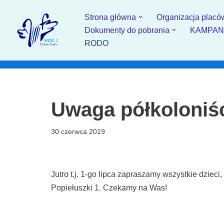
Strona główna
Organizacja placó
Przejdź
Dokumenty do pobrania
KAMPANIA
do
RODO
treści
Uwaga półkoloniśc
30 czerwca 2019
Jutro t.j. 1-go lipca zapraszamy wszystkie dzieci
Popiełuszki 1. Czekamy na Was!