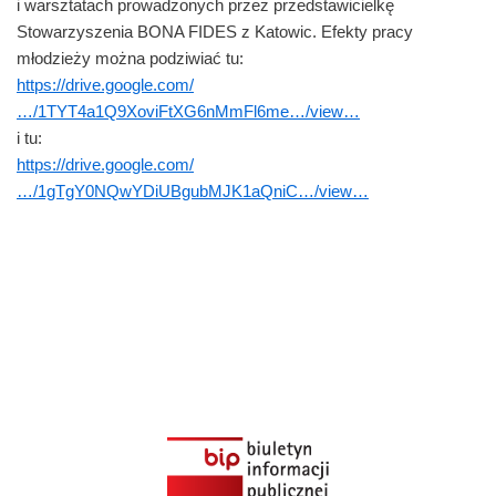
i warsztatach prowadzonych przez przedstawicielkę
Stowarzyszenia BONA FIDES z Katowic. Efekty pracy
młodzieży można podziwiać tu:
https://drive.google.com/
…/1TYT4a1Q9XoviFtXG6nMmFl6me…/view…
i tu:
https://drive.google.com/
…/1gTgY0NQwYDiUBgubMJK1aQniC…/view…