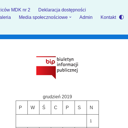
iców MDK nr 2
Deklaracja dostępności
aleria
Media społecznościowe
Admin
Kontakt
grudzień 2019
P
W
Ś
C
P
S
N
1