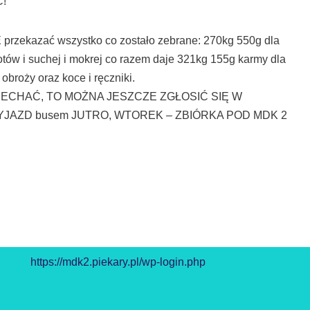
C!
przekazać wszystko co zostało zebrane: 270kg 550g dla
otów i suchej i mokrej co razem daje 321kg 155g karmy dla
obroży oraz koce i ręczniki.
JECHAĆ, TO MOŻNA JESZCZE ZGŁOSIĆ SIĘ W
 WYJAZD busem JUTRO, WTOREK – ZBIÓRKA POD MDK 2
https://mdk2.piekary.pl/wp-login.php