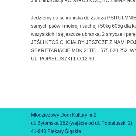
Jutro finał akcji PODARUJ KOC, BO ZIMNA NO
Jedziemy do schroniska do Zabrza PSITULMNIE 
samych psów i mokrej i suchej i 50kg 605g dla k
wszystkich i są jeszcze ubranka, 2 smycze i parę 
JEŚLI KTOŚ CHCIAŁBY JESZCZE Z NAMI PO
SEKRETARIACIE MDK 2: TEL. 575 020 252.
UL. POPIEŁUSZKI 1 O 12:30.
Młodzieżowy Dom Kultury nr 2
ul. Bytomska 152 (wejście od ul. Popiełuszki 1)
41-940 Piekary Śląskie