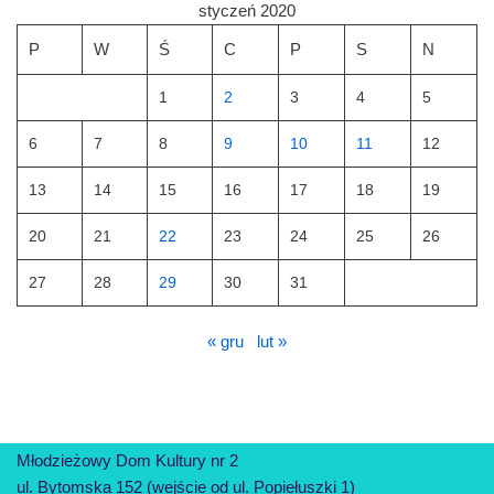
styczeń 2020
P
W
Ś
C
P
S
N
1
2
3
4
5
6
7
8
9
10
11
12
13
14
15
16
17
18
19
20
21
22
23
24
25
26
27
28
29
30
31
« gru
lut »
Młodzieżowy Dom Kultury nr 2
ul. Bytomska 152 (wejście od ul. Popiełuszki 1)