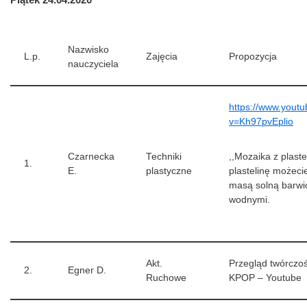
Nazwisko
L.p.
Zajęcia
Propozycja
nauczyciela
https://www.yout
v=Kh97pvEplio
Czarnecka
Techniki
,,Mozaika z plaste
1.
E.
plastyczne
plastelinę możeci
masą solną barwi
wodnymi.
Akt.
Przegląd twórczo
2.
Egner D.
Ruchowe
KPOP – Youtube