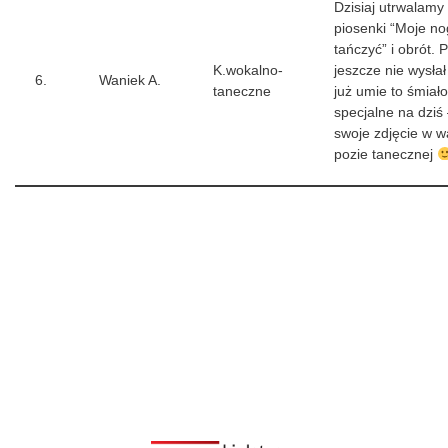
Dzisiaj utrwalamy 
piosenki “Moje nog
tańczyć” i obrót. 
K.wokalno-
jeszcze nie wysłał
6.
Waniek A.
taneczne
już umie to śmiał
specjalne na dziś 
swoje zdjęcie w w
pozie tanecznej