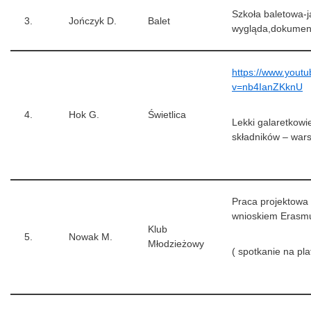
Szkoła baletowa-j
3.
Jończyk D.
Balet
wygląda,dokumen
https://www.yout
v=nb4IanZKknU
4.
Hok G.
Świetlica
Lekki galaretkowi
składników – wars
Praca projektowa
wnioskiem Erasm
Klub
5.
Nowak M.
Młodzieżowy
( spotkanie na pl