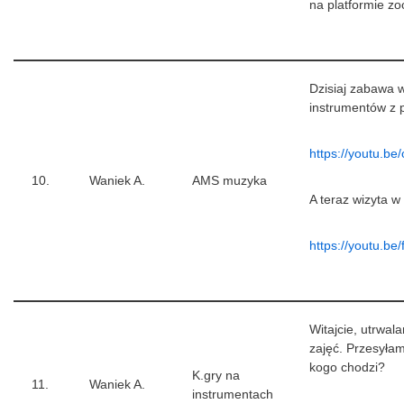
na platformie z
Dzisiaj zabawa w
instrumentów z p
https://youtu.b
10.
Waniek A.
AMS muzyka
A teraz wizyta 
https://youtu.b
Witajcie, utrwal
zajęć. Przesyłam
kogo chodzi?
K.gry na
11.
Waniek A.
instrumentach