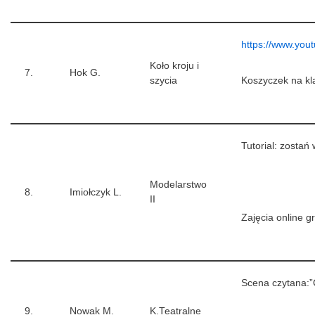
https://www.yo
Koło kroju i
7.
Hok G.
szycia
Koszyczek na kla
Tutorial: zosta
Modelarstwo
8.
Imiołczyk L.
II
Zajęcia online 
Scena czytana:”
9.
Nowak M.
K.Teatralne