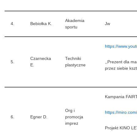
Akademia
4.
Bebiołka K.
Jw
sportu
https://www.yo
Czarnecka
Techniki
5.
,,Prezent dla ma
E.
plastyczne
przez siebie ksz
Kampania FAIR
Org i
https://miro.
6.
Egner D.
promocja
imprez
Projekt KINO 