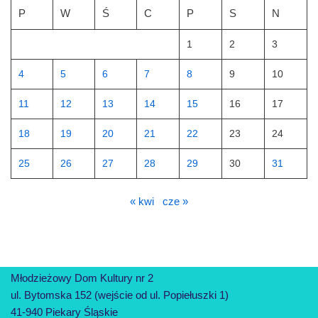
P
W
Ś
C
P
S
N
1
2
3
4
5
6
7
8
9
10
11
12
13
14
15
16
17
18
19
20
21
22
23
24
25
26
27
28
29
30
31
« kwi
cze »
Młodzieżowy Dom Kultury nr 2
ul. Bytomska 152 (wejście od ul. Popiełuszki 1)
41-940 Piekary Śląskie