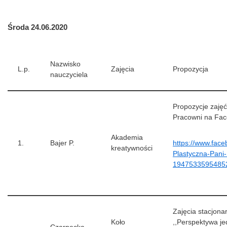
Środa 24.06.2020
Nazwisko
L.p.
Zajęcia
Propozycja
nauczyciela
Propozycje zajęć
Pracowni na Fa
Akademia
1.
Bajer P.
https://www.fac
kreatywności
Plastyczna-Pani-
1947533595485
Zajęcia stacjonar
Koło
,,Perspektywa j