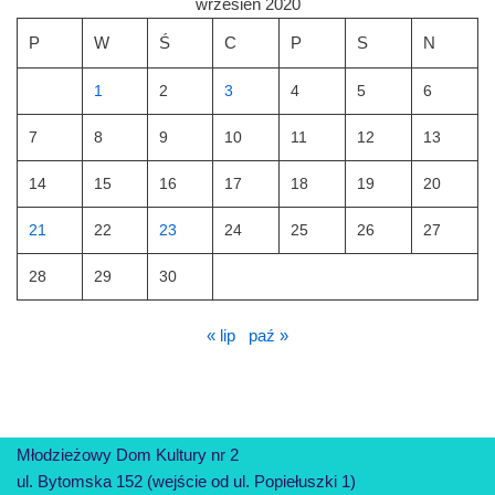
wrzesień 2020
P
W
Ś
C
P
S
N
1
2
3
4
5
6
7
8
9
10
11
12
13
14
15
16
17
18
19
20
21
22
23
24
25
26
27
28
29
30
« lip
paź »
Młodzieżowy Dom Kultury nr 2
ul. Bytomska 152 (wejście od ul. Popiełuszki 1)