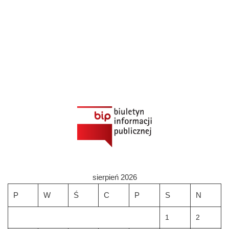
sierpień 2026
P
W
Ś
C
P
S
N
1
2