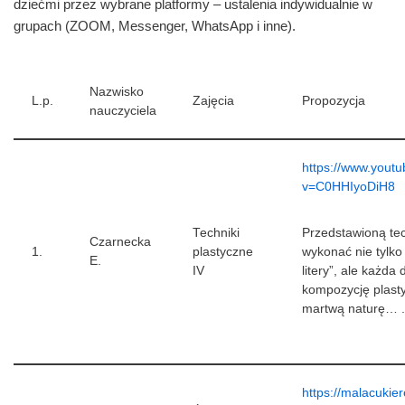
dziećmi przez wybrane platformy – ustalenia indywidualnie w
grupach (ZOOM, Messenger, WhatsApp i inne).
Nazwisko
L.p.
Zajęcia
Propozycja
nauczyciela
https://www.yout
v=C0HHIyoDiH8
Techniki
Przedstawioną te
Czarnecka
1.
plastyczne
wykonać nie tylko
E.
IV
litery”, ale każda
kompozycję plasty
martwą naturę… .
https://malacukier