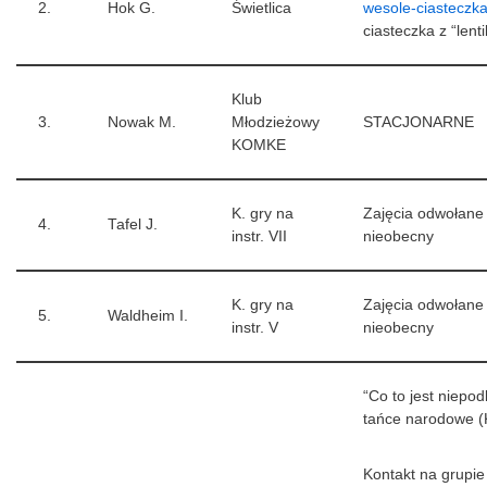
2.
Hok G.
Świetlica
wesole-ciasteczka
ciasteczka z “lenti
Klub
3.
Nowak M.
Młodzieżowy
STACJONARNE
KOMKE
K. gry na
Zajęcia odwołane 
4.
Tafel J.
instr. VII
nieobecny
K. gry na
Zajęcia odwołane 
5.
Waldheim I.
instr. V
nieobecny
“Co to jest niepod
tańce narodowe (
Kontakt na grupie