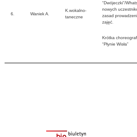
“Dwójeczki”/What
nowych uczestnik
K.wokalno-
6.
Waniek A.
zasad prowadzeni
taneczne
zajęć.
Krótka choreograf
“Płynie Wisła”