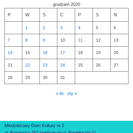
grudzień 2020
P
W
Ś
C
P
S
N
1
2
3
4
5
6
7
8
9
10
11
12
13
14
15
16
17
18
19
20
21
22
23
24
25
26
27
28
29
30
31
« lis
sty »
Młodzieżowy Dom Kultury nr 2
ul. Bytomska 152 (wejście od ul. Popiełuszki 1)