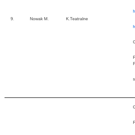
h
9.
Nowak M.
K.Teatralne
G
s
P