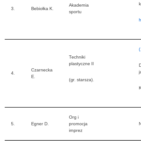
k
Akademia
3.
Bebiołka K.
sportu
h
(
Techniki
plastyczne II
D
Czarnecka
j
4.
E.
(gr. starsza).
Org i
5.
Egner D.
promocja
N
imprez