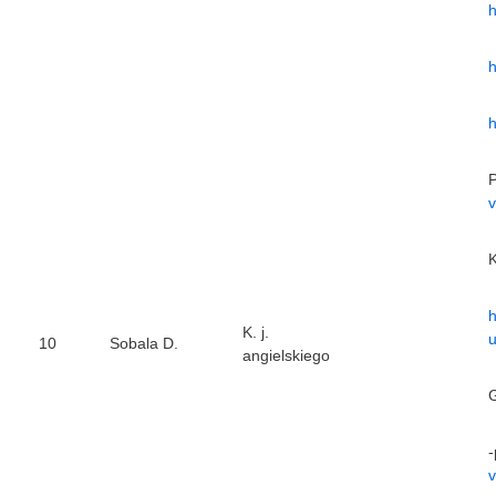
h
h
P
K
h
K. j.
10
Sobala D.
angielskiego
G
-