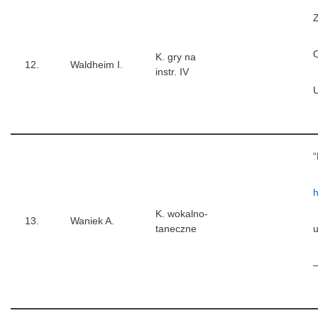
Z
K. gry na
12.
Waldheim I.
instr. IV
U
“
h
K. wokalno-
13.
Waniek A.
taneczne
u
–