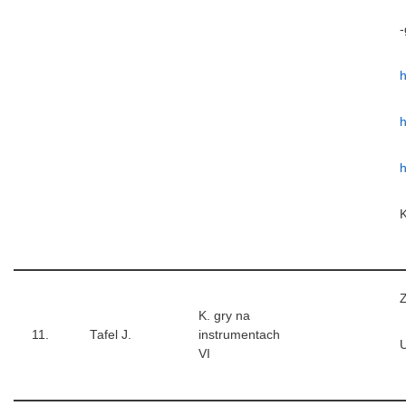
-
h
h
h
Z
K. gry na
11.
Tafel J.
instrumentach
U
VI