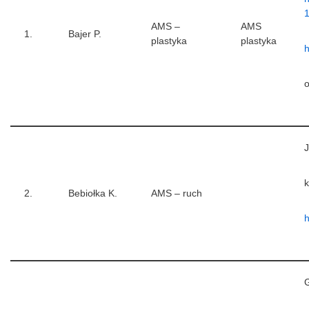
AMS –
AMS
1.
Bajer P.
plastyka
plastyka
h
o
J
k
2.
Bebiołka K.
AMS – ruch
h