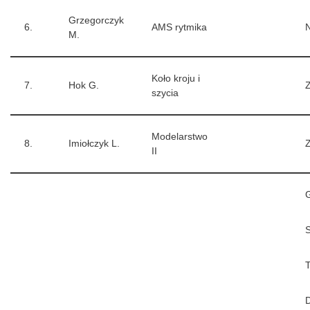
Grzegorczyk
6.
AMS rytmika
N
M.
Koło kroju i
7.
Hok G.
Z
szycia
Modelarstwo
8.
Imiołczyk L.
Z
II
S
T
D