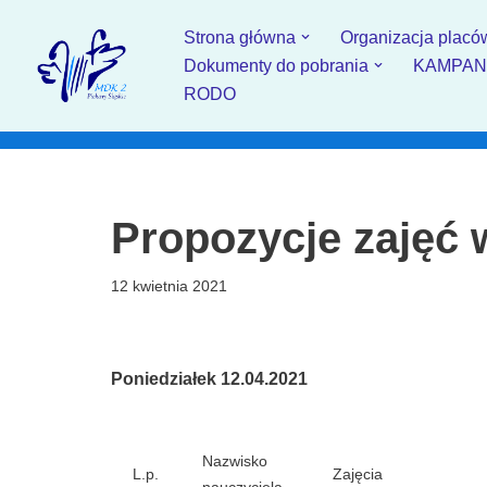
Strona główna
Organizacja placó
Przejdź
Dokumenty do pobrania
KAMPANIA
do
RODO
treści
Propozycje zajęć 
12 kwietnia 2021
Poniedziałek 12.04.2021
Nazwisko
L.p.
Zajęcia
nauczyciela