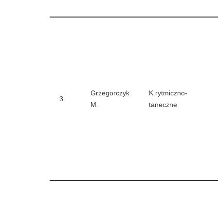
Grzegorczyk
K.rytmiczno-
3.
M.
taneczne