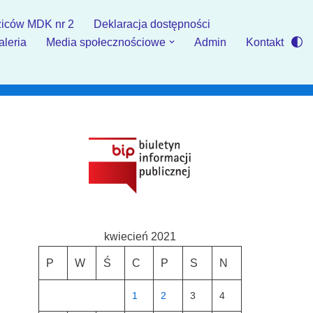
iców MDK nr 2
Deklaracja dostępności
aleria
Media społecznościowe
Admin
Kontakt
kwiecień 2021
P
W
Ś
C
P
S
N
1
2
3
4