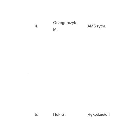
Grzegorczyk
4.
AMS rytm.
M.
5.
Hok G.
Rękodzieło I