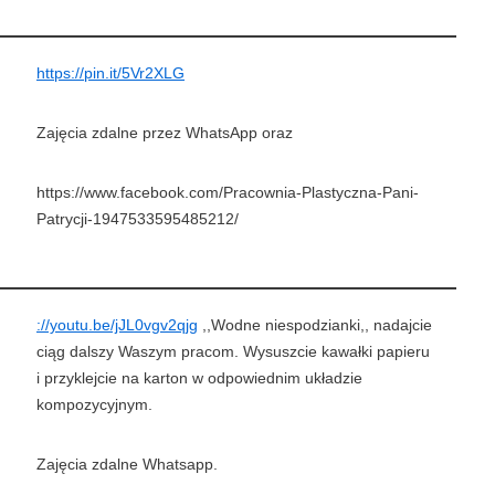
https://pin.it/5Vr2XLG
Zajęcia zdalne przez WhatsApp oraz
https://www.facebook.com/Pracownia-Plastyczna-Pani-
Patrycji-1947533595485212/
://youtu.be/jJL0vgv2qjg
,,Wodne niespodzianki,, nadajcie
ciąg dalszy Waszym pracom. Wysuszcie kawałki papieru
i przyklejcie na karton w odpowiednim układzie
kompozycyjnym.
Zajęcia zdalne Whatsapp.