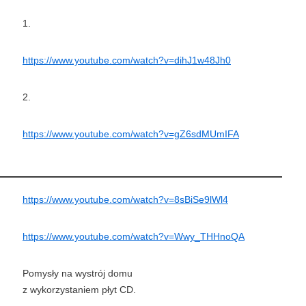
1.
https://www.youtube.com/watch?v=dihJ1w48Jh0
2.
https://www.youtube.com/watch?v=gZ6sdMUmIFA
https://www.youtube.com/watch?v=8sBiSe9lWl4
https://www.youtube.com/watch?v=Wwy_THHnoQA
Pomysły na wystrój domu
z wykorzystaniem płyt CD.