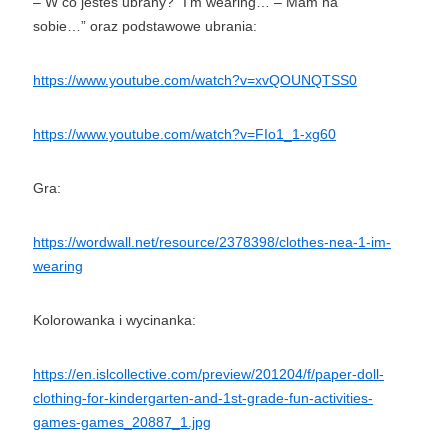
– W co jesteś ubrany?” I’m wearing… – Mam na
sobie…” oraz podstawowe ubrania:
https://www.youtube.com/watch?v=xvQOUNQTSS0
https://www.youtube.com/watch?v=FIo1_1-xg60
Gra:
https://wordwall.net/resource/2378398/clothes-nea-1-im-
wearing
Kolorowanka i wycinanka:
https://en.islcollective.com/preview/201204/f/paper-doll-
clothing-for-kindergarten-and-1st-grade-fun-activities-
games-games_20887_1.jpg