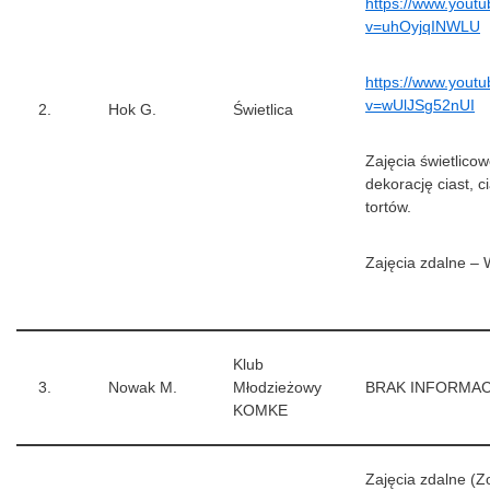
https://www.yout
v=uhOyjqINWLU
https://www.yout
v=wUlJSg52nUI
2.
Hok G.
Świetlica
Zajęcia świetlico
dekorację ciast, c
tortów.
Zajęcia zdalne –
Klub
3.
Nowak M.
Młodzieżowy
BRAK INFORMAC
KOMKE
Zajęcia zdalne (