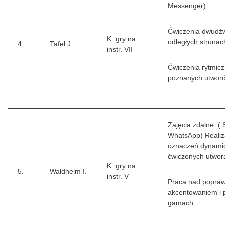
Messenger)
Ćwiczenia dwudź
K. gry na
odległych strunac
4.
Tafel J.
instr. VII
Ćwiczenia rytmicz
poznanych utwor
Zajęcia zdalne ( 
WhatsApp) Reali
oznaczeń dynami
ćwiczonych utwor
K. gry na
5.
Waldheim I.
instr. V
Praca nad popra
akcentowaniem i
gamach.