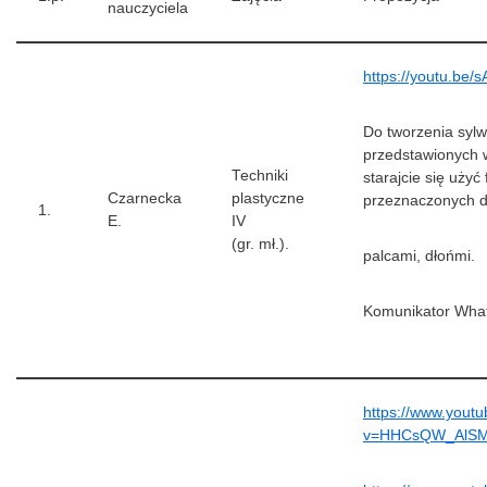
nauczyciela
https://youtu.be
Do tworzenia sylw
przedstawionych 
Techniki
starajcie się użyć 
Czarnecka
plastyczne
przeznaczonych 
1.
E.
IV
(gr. mł.).
palcami, dłońmi.
Komunikator Wha
https://www.yout
v=HHCsQW_AlS