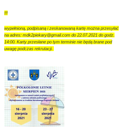
!!!
wypełnioną, podpisaną i zeskanowaną kartę można przesyłać
na adres: mdk2piekary@gmail.com do 22.07.2021 do godz.
14:00. Karty przesłane po tym terminie nie będą brane pod
uwagę podczas rekrutacji.