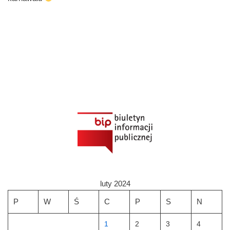
luty 2024
P
W
Ś
C
P
S
N
1
2
3
4