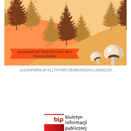
xr:d:DAFi6f59-dY:41,j:7078957283892083241,t:24041120