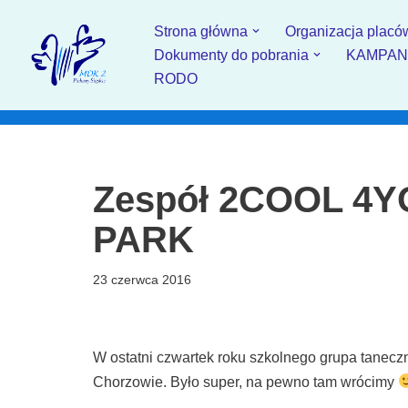
Strona główna
Organizacja placó
Przejdź
Dokumenty do pobrania
KAMPANIA
do
RODO
treści
Zespół 2COOL 4
PARK
23 czerwca 2016
W ostatni czwartek roku szkolnego grupa tan
Chorzowie. Było super, na pewno tam wrócimy