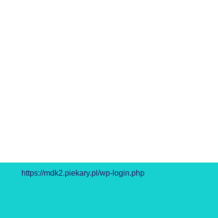
https://mdk2.piekary.pl/wp-login.php