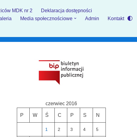
iców MDK nr 2
Deklaracja dostępności
aleria
Media społecznościowe
Admin
Kontakt
czerwiec 2016
P
W
Ś
C
P
S
N
1
2
3
4
5