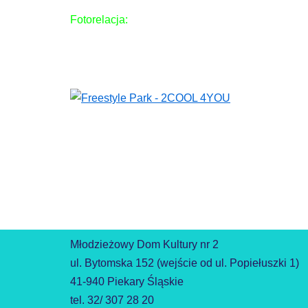
Fotorelacja:
Młodzieżowy Dom Kultury nr 2
ul. Bytomska 152 (wejście od ul. Popiełuszki 1)
41-940 Piekary Śląskie
tel. 32/ 307 28 20