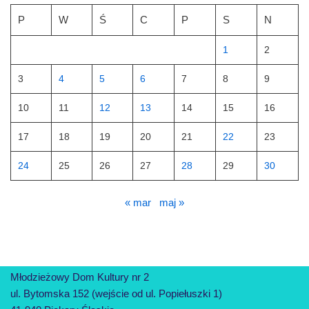
P
W
Ś
C
P
S
N
1
2
3
4
5
6
7
8
9
10
11
12
13
14
15
16
17
18
19
20
21
22
23
24
25
26
27
28
29
30
« mar
maj »
Młodzieżowy Dom Kultury nr 2
ul. Bytomska 152 (wejście od ul. Popiełuszki 1)