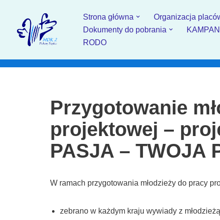
Strona główna
Organizacja placó
Przejdź
Dokumenty do pobrania
KAMPANIA
do
RODO
treści
Przygotowanie mł
projektowej – pr
PASJA – TWOJA
W ramach przygotowania młodzieży do pracy pro
zebrano w każdym kraju wywiady z młodzieżą 