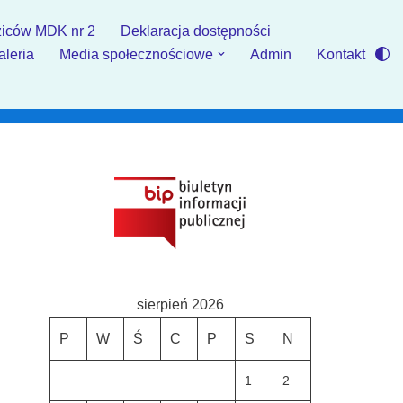
iców MDK nr 2
Deklaracja dostępności
aleria
Media społecznościowe
Admin
Kontakt
sierpień 2026
P
W
Ś
C
P
S
N
1
2