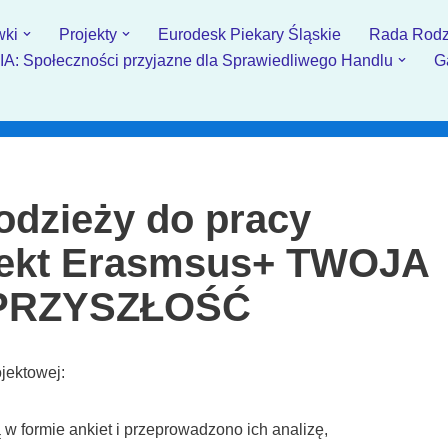
wki
Projekty
Eurodesk Piekary Śląskie
Rada Rodz
: Społeczności przyjazne dla Sprawiedliwego Handlu
G
odzieży do pracy
ojekt Erasmsus+ TWOJA
 PRZYSZŁOŚĆ
jektowej:
w formie ankiet i przeprowadzono ich analizę,