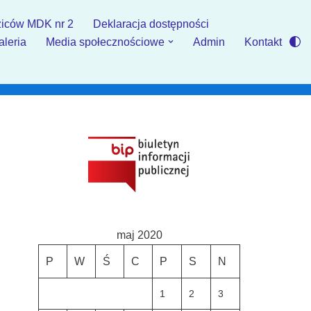
iców MDK nr 2
Deklaracja dostępności
aleria
Media społecznościowe
Admin
Kontakt
maj 2020
P
W
Ś
C
P
S
N
1
2
3