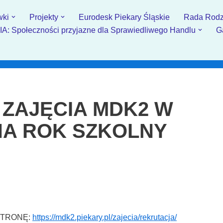
wki
Projekty
Eurodesk Piekary Śląskie
Rada Rodz
: Społeczności przyjazne dla Sprawiedliwego Handlu
G
 ZAJĘCIA MDK2 W
NA ROK SZKOLNY
STRONĘ:
https://mdk2.piekary.pl/zajecia/rekrutacja/